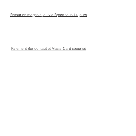
Retour en magasin, ou via Bpost sous 14 jours
Paiement Bancontact et MasterCard sécurisé
Livraison Bpost rapide
et sécurisée
Conseils personnalisé en magasin, rue Kinet à
Amay