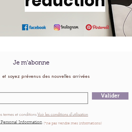
réduction
Je m'abonne
 et soyez prévenus des
nouvelles
arrivées
Valider
es termes et conditions
Voir les conditions d'utilisation
 Personal Information
(*ne pas vendre mes informations)