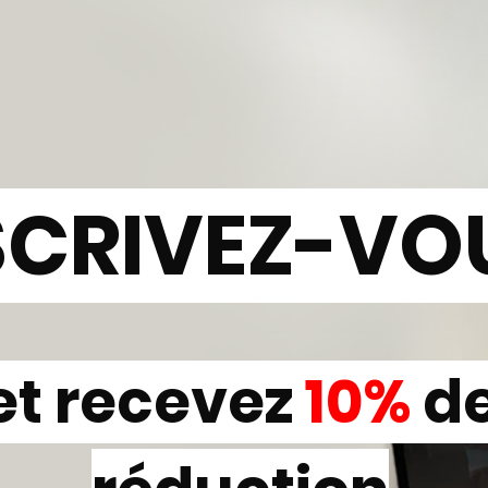
SCRIVEZ-VO
et recevez
10%
d