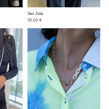
Aperçu rapide
Sac Jola
Prix
30,00 €