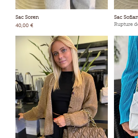
Aperçu rapide
Sac Soren
Sac Sofia
Rupture d
Prix
40,00 €