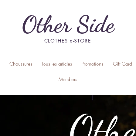
Other Side
CLOTHES e-STORE
Chaussures
Tous les articles
Promotions
Gift Card
Members