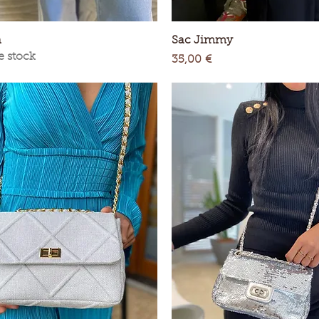
Aperçu rapide
Aperçu rapide
n
Sac Jimmy
e stock
Prix
35,00 €