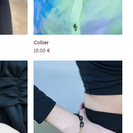
Aperçu rapide
Collier
Prix
15,00 €