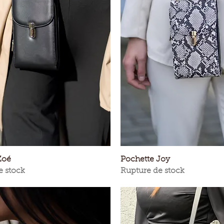
Aperçu rapide
Aperçu rapide
Zoé
Pochette Joy
e stock
Rupture de stock