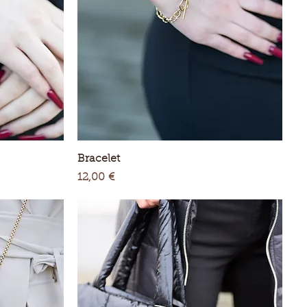
Aperçu rapide
Bracelet
Prix
12,00 €