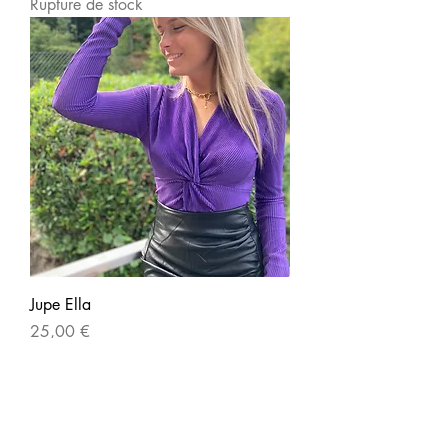
Rupture de stock
Jupe Ella
Prix
25,00 €
Voir plus