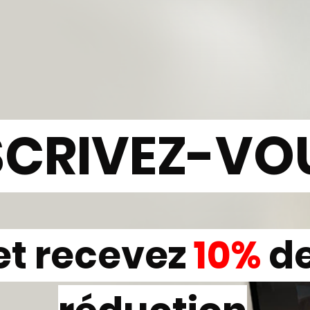
SCRIVEZ-VO
et recevez
10%
d