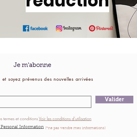
réduction
Je m'abonne
 et soyez prévenus des
nouvelles
arrivées
Valider
es termes et conditions
Voir les conditions d'utilisation
 Personal Information
(*ne pas vendre mes informations)