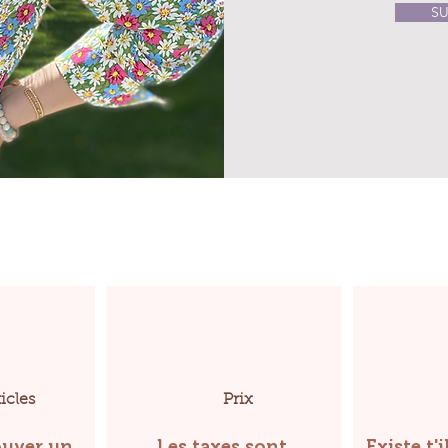
SU
icles
Prix
uver un
Les taxes sont
Existe t'