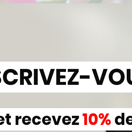
SCRIVEZ-VO
et recevez
10%
d