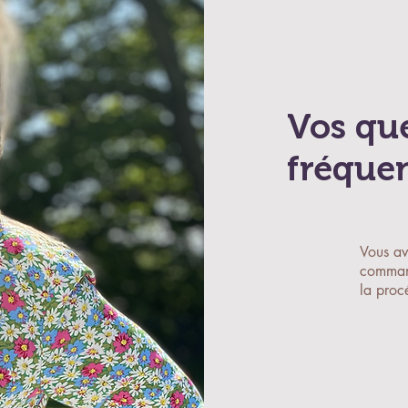
Vos qu
fréque
Vous av
command
la proc