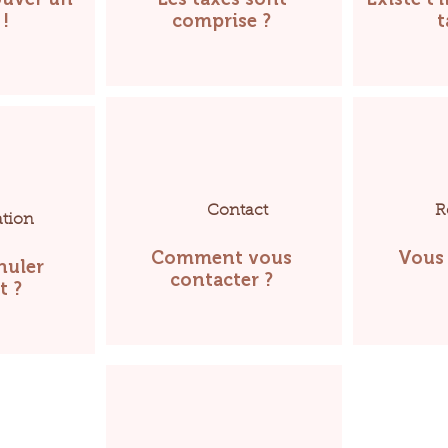
 !
comprise ?
t
Contact
R
tion
Comment vous
Vous 
nuler
contacter ?
t ?