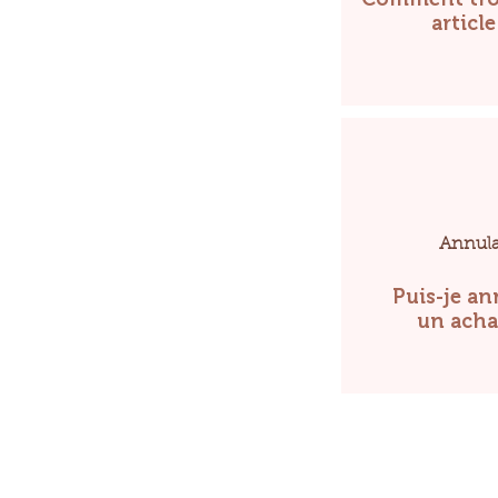
article
Annula
Puis-je an
un acha