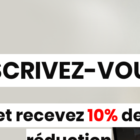
SCRIVEZ-VO
et recevez
10%
d