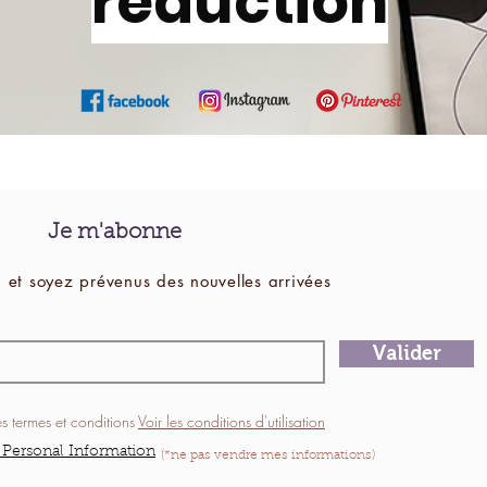
réduction
Je m'abonne
 et soyez prévenus des
nouvelles
arrivées
Valider
es termes et conditions
Voir les conditions d'utilisation
 Personal Information
(*ne pas vendre mes informations)