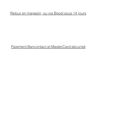
Retour en magasin, ou via Bpost sous 14 jours
Paiement Bancontact et MasterCard sécurisé
Livraison Bpost rapide
et sécurisée
Conseils personnalisé en magasin, rue Kinet à
Amay