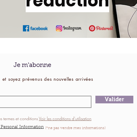
réduction
Je m'abonne
 et soyez prévenus des
nouvelles
arrivées
Valider
es termes et conditions
Voir les conditions d'utilisation
 Personal Information
(*ne pas vendre mes informations)