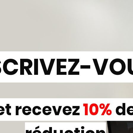
SCRIVEZ-VO
et recevez
10%
d