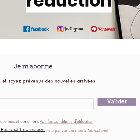
réduction
Je m'abonne
 et soyez prévenus des
nouvelles
arrivées
Valider
es termes et conditions
Voir les conditions d'utilisation
 Personal Information
(*ne pas vendre mes informations)