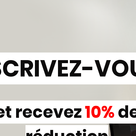
SCRIVEZ-VO
et recevez
10%
d