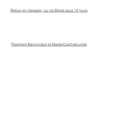
Retour en magasin, ou via Bpost sous 14 jours
Paiement Bancontact et MasterCard sécurisé
Livraison Bpost rapide
et sécurisée
Conseils personnalisé en magasin, rue Kinet à
Amay