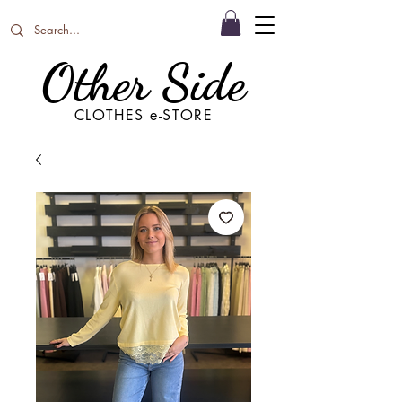
Other Side
CLOTHES e-STORE