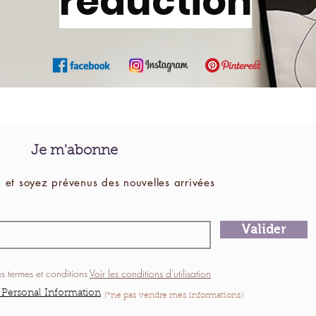
réduction
Je m'abonne
 et soyez prévenus des
nouvelles
arrivées
Valider
es termes et conditions
Voir les conditions d'utilisation
 Personal Information
(*ne pas vendre mes informations)