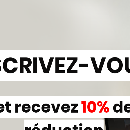
SCRIVEZ-VO
et recevez
10%
d