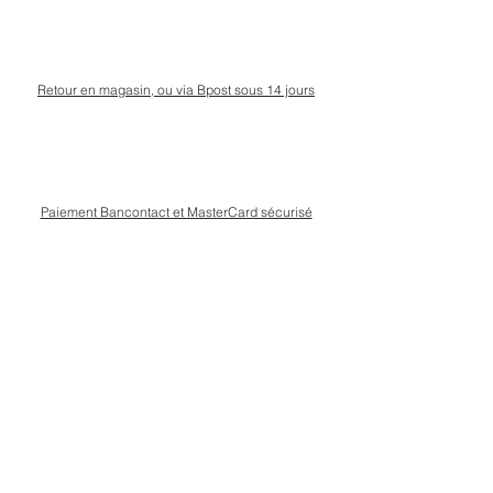
Retour en magasin, ou via Bpost sous 14 jours
Paiement Bancontact et MasterCard sécurisé
Livraison Bpost rapide
et sécurisée
Conseils personnalisé en magasin, rue Kinet à