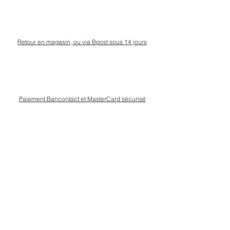
Retour en magasin, ou via Bpost sous 14 jours
Paiement Bancontact et MasterCard sécurisé
Livraison Bpost rapide
et sécurisée
Conseils personnalisé en magasin, rue Kinet à