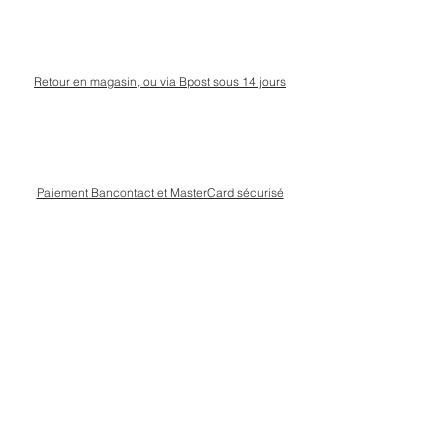
Retour en magasin, ou via Bpost sous 14 jours
Paiement Bancontact et MasterCard sécurisé
Livraison Bpost rapide
et sécurisée
Conseils personnalisé en magasin, rue Kinet à