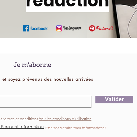
réduction
Je m'abonne
 et soyez prévenus des
nouvelles
arrivées
Valider
es termes et conditions
Voir les conditions d'utilisation
 Personal Information
(*ne pas vendre mes informations)