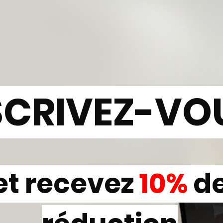
SCRIVEZ-VO
et recevez
10%
d