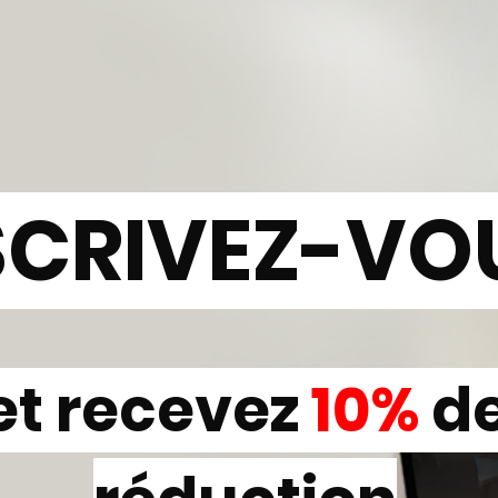
SCRIVEZ-VO
et recevez
10%
d