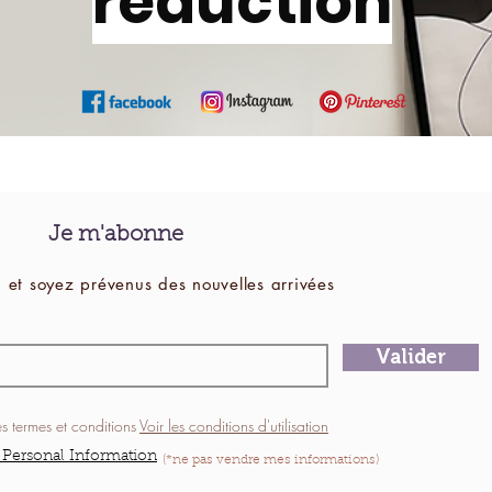
réduction
Je m'abonne
 et soyez prévenus des
nouvelles
arrivées
Valider
es termes et conditions
Voir les conditions d'utilisation
 Personal Information
(*ne pas vendre mes informations)