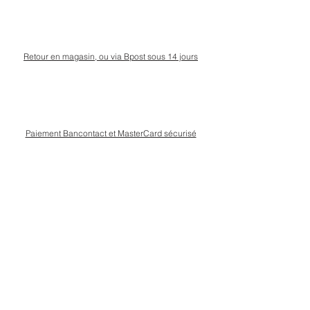
Retour en magasin, ou via Bpost sous 14 jours
Paiement Bancontact et MasterCard sécurisé
Livraison Bpost rapide
et sécurisée
Conseils personnalisé en magasin, rue Kinet à