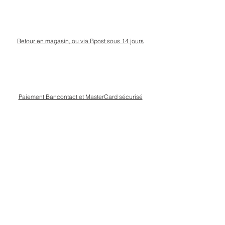
Retour en magasin, ou via Bpost sous 14 jours
Paiement Bancontact et MasterCard sécurisé
Livraison Bpost rapide
et sécurisée
Conseils personnalisé en magasin, rue Kinet à