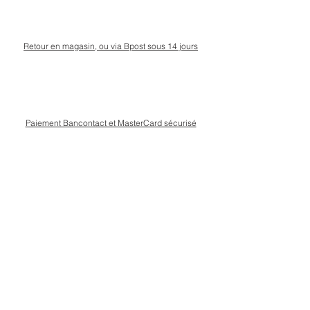
Retour en magasin, ou via Bpost sous 14 jours
Paiement Bancontact et MasterCard sécurisé
Livraison Bpost rapide
et sécurisée
Conseils personnalisé en magasin, rue Kinet à
Amay