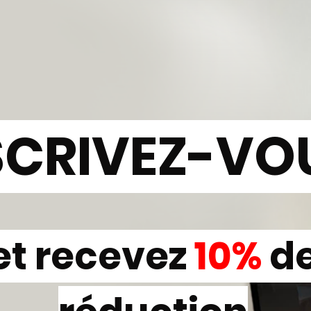
SCRIVEZ-VO
et recevez
10%
d