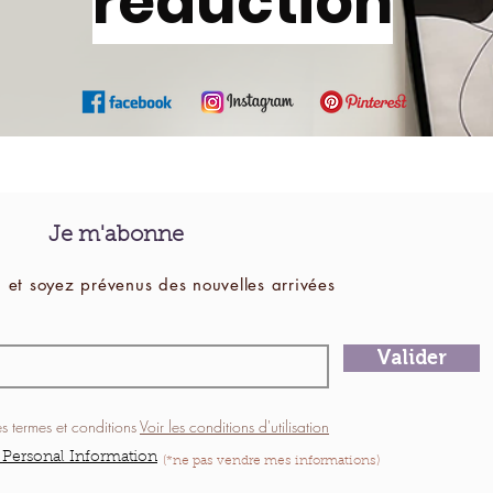
réduction
Je m'abonne
 et soyez prévenus des
nouvelles
arrivées
Valider
es termes et conditions
Voir les conditions d'utilisation
 Personal Information
(*ne pas vendre mes informations)