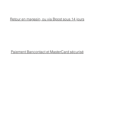
Retour en magasin, ou via Bpost sous 14 jours
Paiement Bancontact et MasterCard sécurisé
Livraison Bpost rapide
et sécurisée
Conseils personnalisé en magasin, rue Kinet à
Amay