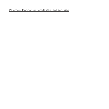
Paiement Bancontact et MasterCard sécurisé
Livraison Bpost rapide
et sécurisée
Conseils personnalisé en magasin, rue Kinet à
Amay
Other Side
Suivez-nous
Notre Magasin |
| Inscription
Aide & Faq |
| Facebook