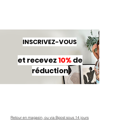
INSCRIVEZ-VOUS
et recevez
10%
de
réduction
Retour en magasin, ou via Bpost sous 14 jours