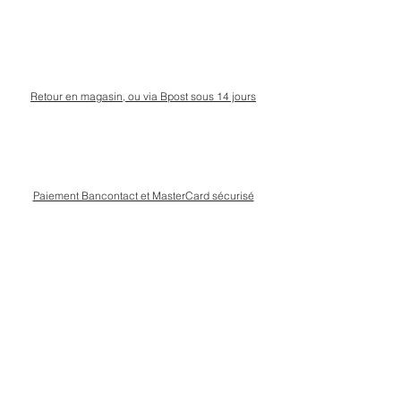
Retour en magasin, ou via Bpost sous 14 jours
Paiement Bancontact et MasterCard sécurisé
Livraison Bpost rapide
et sécurisée