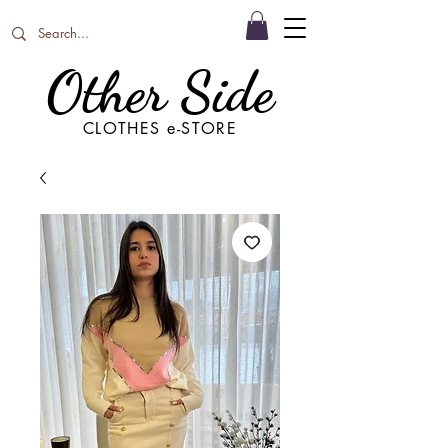
Other Side
CLOTHES e-STORE