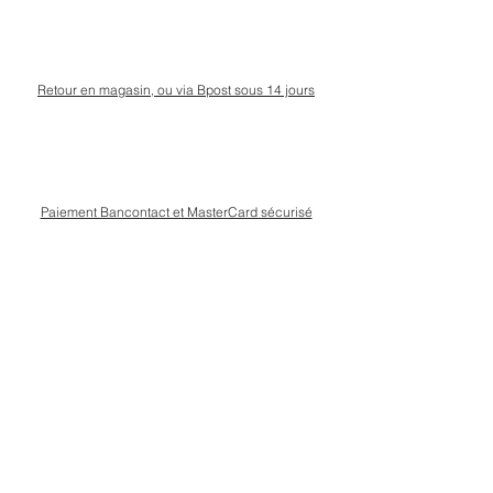
Retour en magasin, ou via Bpost sous 14 jours
Paiement Bancontact et MasterCard sécurisé
Livraison Bpost rapide
et sécurisée
Conseils personnalisé en magasin, rue Kinet à