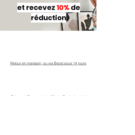
et recevez
10%
de
réduction
Retour en magasin, ou via Bpost sous 14 jours
Paiement Bancontact et MasterCard sécurisé
Livraison Bpost rapide