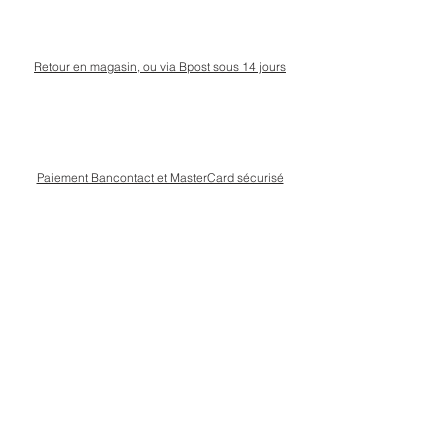
Retour en magasin, ou via Bpost sous 14 jours
Paiement Bancontact et MasterCard sécurisé
Livraison Bpost rapide
et sécurisée
Conseils personnalisé en magasin, rue Kinet à
Amay