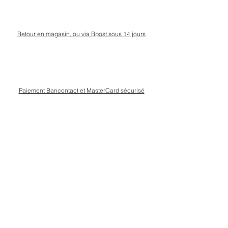
Retour en magasin, ou via Bpost sous 14 jours
Paiement Bancontact et MasterCard sécurisé
Livraison Bpost rapide
et sécurisée
Conseils personnalisé en magasin, rue Kinet à
Amay