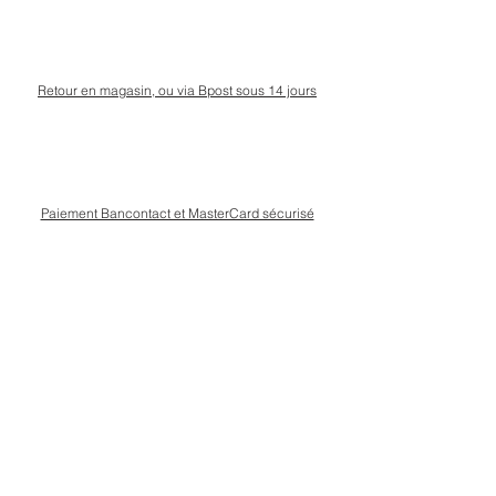
Retour en magasin, ou via Bpost sous 14 jours
Paiement Bancontact et MasterCard sécurisé
Livraison Bpost rapide
et sécurisée
Conseils personnalisé en magasin, rue Kinet à