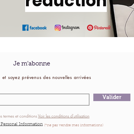
réduction
Je m'abonne
 et soyez prévenus des
nouvelles
arrivées
Valider
es termes et conditions
Voir les conditions d'utilisation
 Personal Information
(*ne pas vendre mes informations)