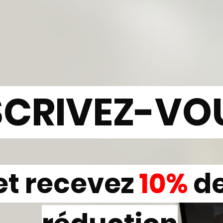
SCRIVEZ-VO
et recevez
10%
d