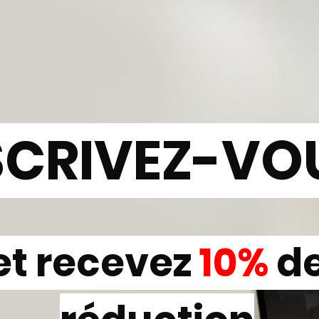
SCRIVEZ-VO
et recevez
10%
d