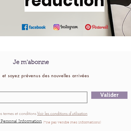
réduction
Je m'abonne
 et soyez prévenus des
nouvelles
arrivées
Valider
es termes et conditions
Voir les conditions d'utilisation
 Personal Information
(*ne pas vendre mes informations)