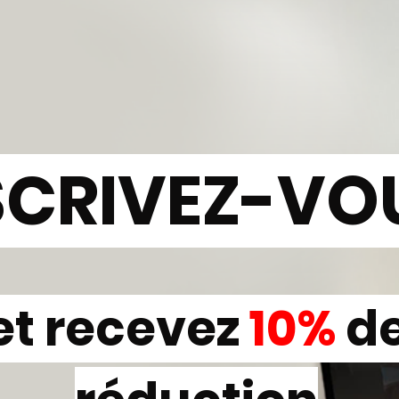
SCRIVEZ-VO
et recevez
10%
d