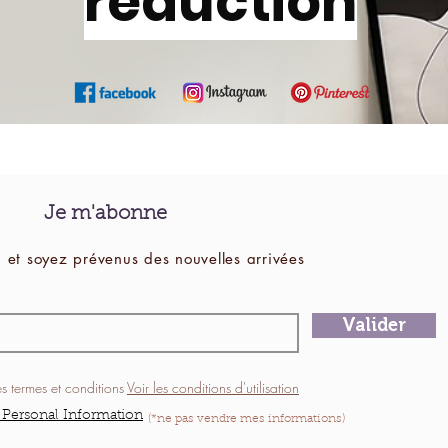
réduction
Je m'abonne
 et soyez prévenus des
nouvelles
arrivées
Valider
es termes et conditions
Voir les conditions d'utilisation
 Personal Information
(*ne pas vendre mes informations)