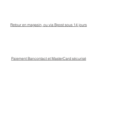
Retour en magasin, ou via Bpost sous 14 jours
Paiement Bancontact et MasterCard sécurisé
Livraison Bpost rapide
et sécurisée
Conseils personnalisé en magasin, rue Kinet à