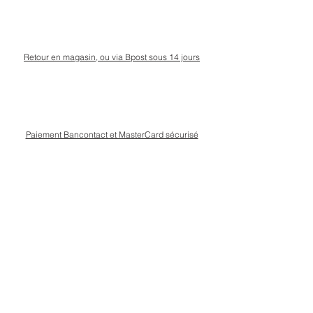
Retour en magasin, ou via Bpost sous 14 jours
Paiement Bancontact et MasterCard sécurisé
Livraison Bpost rapide
et sécurisée
Conseils personnalisé en magasin, rue Kinet à