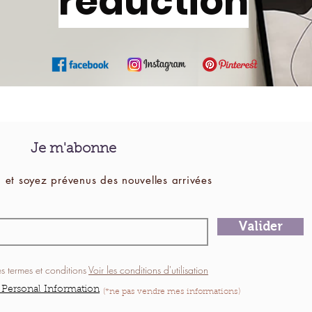
réduction
Je m'abonne
 et soyez prévenus des
nouvelles
arrivées
Valider
es termes et conditions
Voir les conditions d'utilisation
 Personal Information
(*ne pas vendre mes informations)