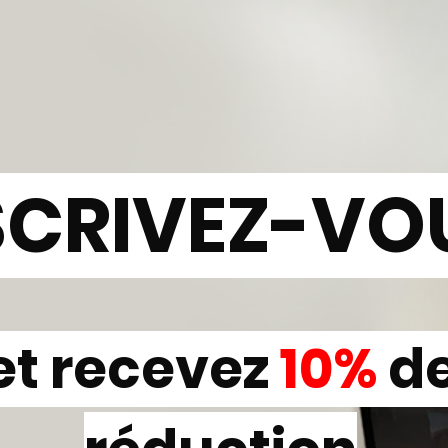
SCRIVEZ-VO
et recevez
10%
d