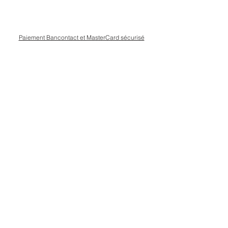
Paiement Bancontact et MasterCard sécurisé
Livraison Bpost rapide
et sécurisée
Conseils personnalisé en magasin, rue Kinet à
Amay
Other Side
Suivez-nous