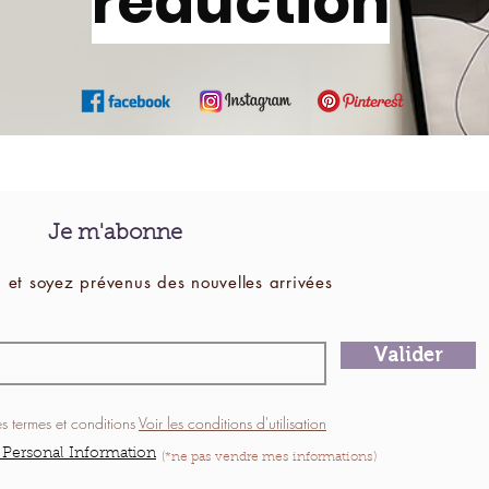
réduction
Je m'abonne
 et soyez prévenus des
nouvelles
arrivées
Valider
es termes et conditions
Voir les conditions d'utilisation
 Personal Information
(*ne pas vendre mes informations)