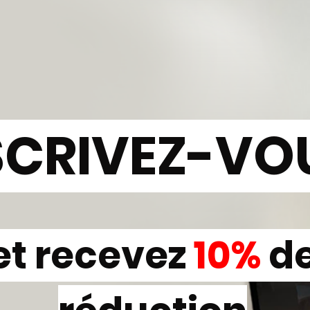
SCRIVEZ-VO
et recevez
10%
d