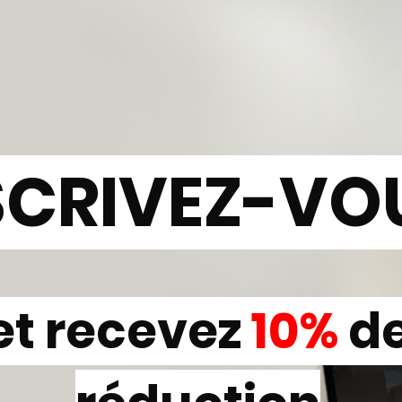
SCRIVEZ-VO
et recevez
10%
d