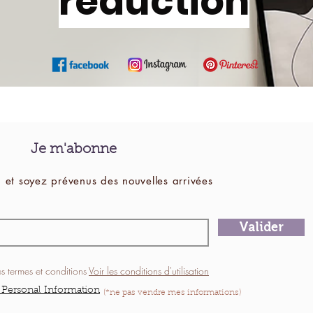
réduction
Je m'abonne
 et soyez prévenus des
nouvelles
arrivées
Valider
es termes et conditions
Voir les conditions d'utilisation
 Personal Information
(*ne pas vendre mes informations)