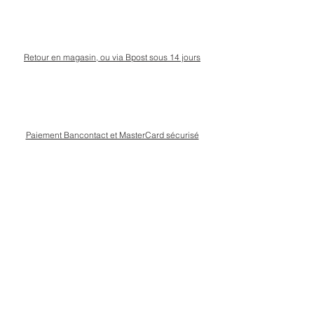
Retour en magasin, ou via Bpost sous 14 jours
Paiement Bancontact et MasterCard sécurisé
Livraison Bpost rapide
et sécurisée
Conseils personnalisé en magasin, rue Kinet à