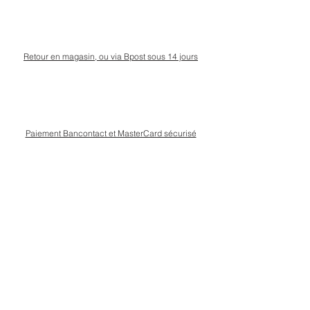
Retour en magasin, ou via Bpost sous 14 jours
Paiement Bancontact et MasterCard sécurisé
Livraison Bpost rapide
et sécurisée
Conseils personnalisé en magasin, rue Kinet à