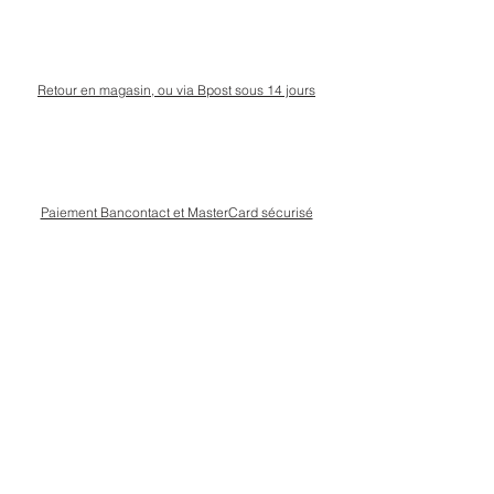
Retour en magasin, ou via Bpost sous 14 jours
Paiement Bancontact et MasterCard sécurisé
Livraison Bpost rapide
et sécurisée
Conseils personnalisé en magasin, rue Kinet à