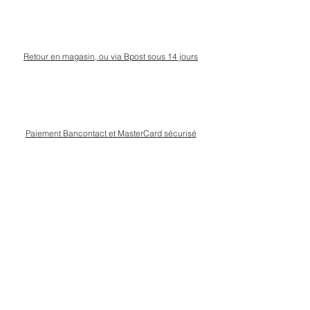
Retour en magasin, ou via Bpost sous 14 jours
Paiement Bancontact et MasterCard sécurisé
Livraison Bpost rapide
et sécurisée
Conseils personnalisé en magasin, rue Kinet à