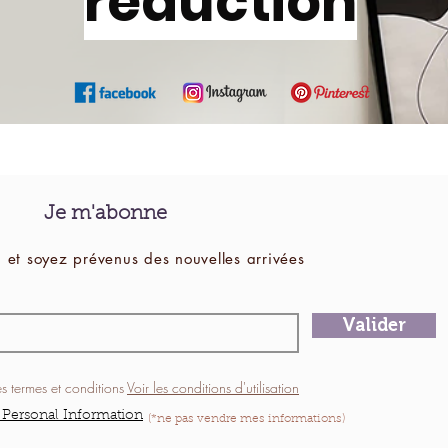
réduction
Je m'abonne
 et soyez prévenus des
nouvelles
arrivées
Valider
es termes et conditions
Voir les conditions d'utilisation
 Personal Information
(*ne pas vendre mes informations)