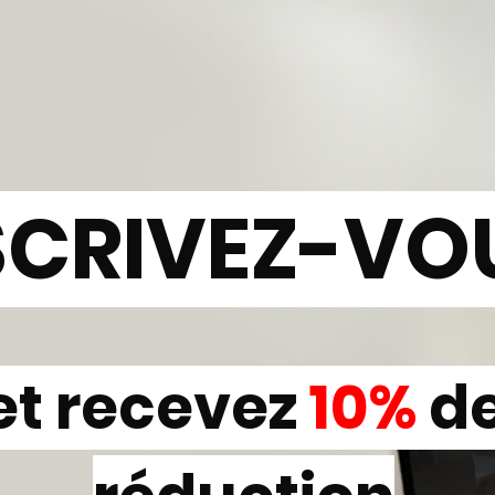
SCRIVEZ-VO
et recevez
10%
d