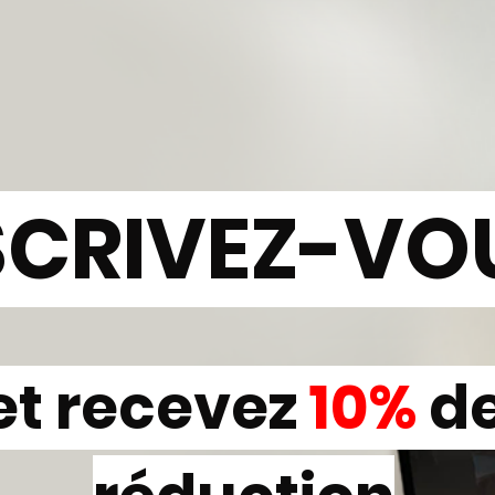
SCRIVEZ-VO
et recevez
10%
d