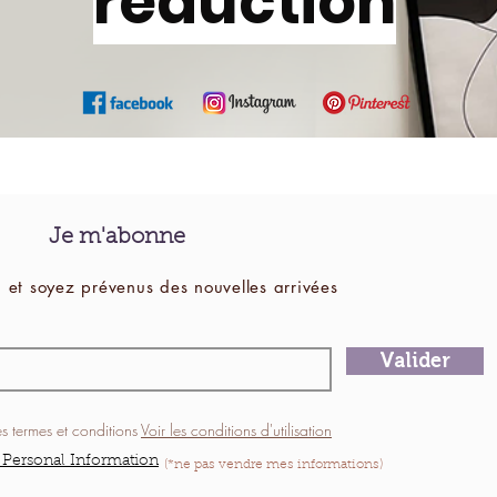
réduction
Je m'abonne
 et soyez prévenus des
nouvelles
arrivées
Valider
es termes et conditions
Voir les conditions d'utilisation
 Personal Information
(*ne pas vendre mes informations)