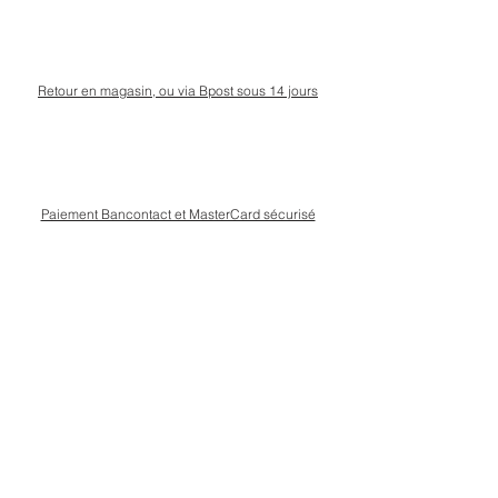
Retour en magasin, ou via Bpost sous 14 jours
Paiement Bancontact et MasterCard sécurisé
Livraison Bpost rapide
et sécurisée
Conseils personnalisé en magasin, rue Kinet à