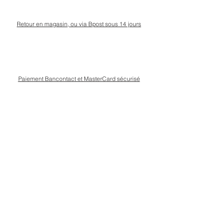
Retour en magasin, ou via Bpost sous 14 jours
Paiement Bancontact et MasterCard sécurisé
Livraison Bpost rapide
et sécurisée
Conseils personnalisé en magasin, rue Kinet à
Amay