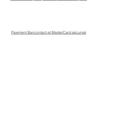
Paiement Bancontact et MasterCard sécurisé
Livraison Bpost rapide
et sécurisée
Conseils personnalisé en magasin, rue Kinet à
Amay