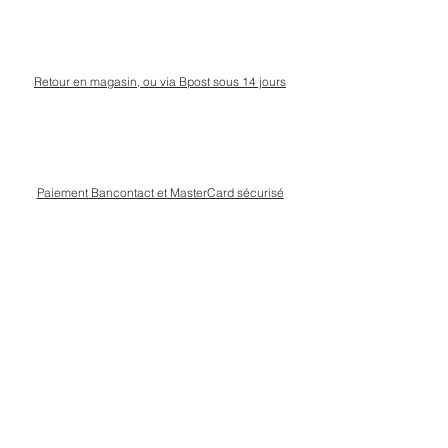
Retour en magasin, ou via Bpost sous 14 jours
Paiement Bancontact et MasterCard sécurisé
Livraison Bpost rapide
et sécurisée
Conseils personnalisé en magasin, rue Kinet à