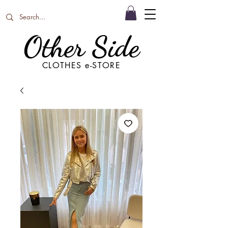
Other Side
CLOTHES e-STORE