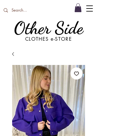
Other Side
CLOTHES e-STORE