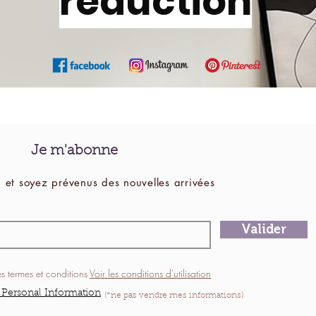
réduction
Je m'abonne
 et soyez prévenus des
nouvelles
arrivées
Valider
es termes et conditions
Voir les conditions d'utilisation
 Personal Information
(*ne pas vendre mes informations)