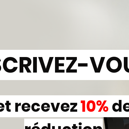
SCRIVEZ-VO
et recevez
10%
d